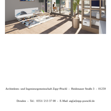
Architekten- und Ingenieurgemeinschaft Zipp+Pöschl - Heidenauer Straße 3 - 01259
Dresden - Tel.: 0351/ 213 37 08 - E-Mail: aig[at]zipp-poeschl.de